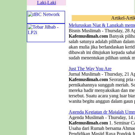
Laki-Laki
Artikel-Arti
Meluruskan Niat & Langkah memu
Bisnis Muslimah - Thursday, 28 Ap
Kafemuslimah.com
Banyak piliha
salah satunya adalah pilihan dala
akan mulia jika berlandaskan kerid
dibawah ini ditujukan kepada saha
sudah menentukan pilihan untuk me
Just The Way You Are
Jurnal Muslimah - Thursday, 21 Ap
Kafemuslimah.com
Seorang pria
pernikahannya sungguh meriah. 
mereka hadir menyaksikan dan men
tersebut. Suatu acara yang luar b
wanita begitu anggun dalam gaun p
Agenda Kegiatan dr Majalah Umm
Agenda Muslimah - Thursday, 14 
Kafemuslimah.com
1. Seminar C
Usaha dari Rumah bersama Ahmad 
Pendidikan Masjid Raya Pondok In