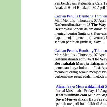
Pemberdayaan Keluarga 2.Cara Te
Anak di Hotel Bidakara, 30 April-
Catatan Penulis Bambang Trim ten
Mari Menulis - Thursday, 07 April
Kafemuslimah.com
#3 The Way o
Berinovasi
Seperti dalam dunia bis
menjadi peniru (imitator). Kenyat
dapat menjadi penemu (inventor). B
sebuah peniruan (imitasi). Saya...
Catatan Penulis Bambang Trim ten
Mari Menulis - Thursday, 07 April
Kafemuslimah.com: #2 The Way 
Berusahalah Menuju Tahapan
K
pemetaan karya buku nonfiksi. Apa
membuat orang semua menjadi bisa
berkembang pesat adalah metode me
Alasan Saya Menyerahkan Hati S
Jurnal Muslimah - Friday, 12 Aug
Kafemuslimah.com Mualaf Angel
Saya Menyerahkan Hati Saya p
pernah menjadi buah bibir di Ame