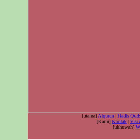
[utama]
Alquran
|
Hadis Quds
[Kami]
Kontak
|
Visi
[ukhuwah]
W