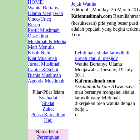
HOME
Jejak Wanita
Wanita Bertanya
Editorial - Monday, 26 March 201
Ulama Menjawab
Kafemuslimah.com
Bismillahirra
Uneq-Uneq
(kesuksesan) pria yang besar past
Resep
adalah pepatah yang begitu terken
Profil Muslimah
Tern...
Oase Ilmu
Muslimah & Media
Mari Menulis
Kisah Nabi
Lebih baik shalat tarawih di
Kiat Muslimah
rumah atau di mesjid?
Jurnal Muslimah
Wanita Bertanya Ulama
Cantik & Sehat
Menjawab - Tuesday, 19 July
Bisnis Muslimah
2011
Agenda Muslimah
Kafemuslimah.com
Assalamualaikum
Afwan saya
Pilar-Pilar Islam
mau bertanya mengenai shalat
Syahadat
tarawih yang lebih baik
Shalat
dikerjakan oleh wanita dengan
Zakat
berja...
Puasa Ramadhan
Haji
Nama Islami
Perempuan