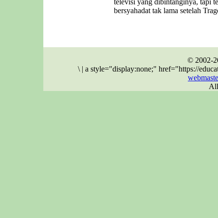
televisi yang dibintanginya, tapi 
bersyahadat tak lama setelah Trag
© 2002-2
\
|
a style="display:none;" href="https://ed
webmaste
Al