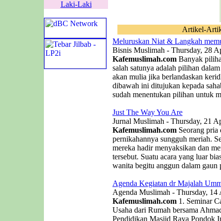
Laki-Laki
Artikel-Arti
Meluruskan Niat & Langkah memu
Bisnis Muslimah - Thursday, 28 Ap
Kafemuslimah.com
Banyak piliha
salah satunya adalah pilihan dala
akan mulia jika berlandaskan kerid
dibawah ini ditujukan kepada saha
sudah menentukan pilihan untuk me
Just The Way You Are
Jurnal Muslimah - Thursday, 21 Ap
Kafemuslimah.com
Seorang pria
pernikahannya sungguh meriah. 
mereka hadir menyaksikan dan men
tersebut. Suatu acara yang luar b
wanita begitu anggun dalam gaun p
Agenda Kegiatan dr Majalah Umm
Agenda Muslimah - Thursday, 14 
Kafemuslimah.com
1. Seminar C
Usaha dari Rumah bersama Ahmad 
Pendidikan Masjid Raya Pondok In