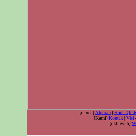
[utama]
Alquran
|
Hadis Quds
[Kami]
Kontak
|
Visi
[ukhuwah]
W