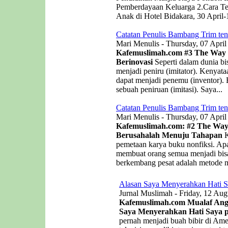
Pemberdayaan Keluarga 2.Cara Te
Anak di Hotel Bidakara, 30 April-
Catatan Penulis Bambang Trim ten
Mari Menulis - Thursday, 07 April
Kafemuslimah.com
#3 The Way o
Berinovasi
Seperti dalam dunia bis
menjadi peniru (imitator). Kenyat
dapat menjadi penemu (inventor). B
sebuah peniruan (imitasi). Saya...
Catatan Penulis Bambang Trim ten
Mari Menulis - Thursday, 07 April
Kafemuslimah.com: #2 The Way 
Berusahalah Menuju Tahapan
K
pemetaan karya buku nonfiksi. Apa
membuat orang semua menjadi bisa
berkembang pesat adalah metode me
Alasan Saya Menyerahkan Hati S
Jurnal Muslimah - Friday, 12 Aug
Kafemuslimah.com Mualaf Angel
Saya Menyerahkan Hati Saya p
pernah menjadi buah bibir di Ame