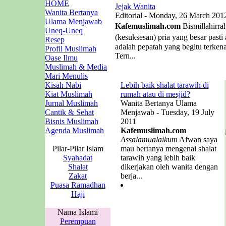
HOME
Jejak Wanita
Wanita Bertanya
Editorial - Monday, 26 March 201
Ulama Menjawab
Kafemuslimah.com
Bismillahirra
Uneq-Uneq
(kesuksesan) pria yang besar past
Resep
adalah pepatah yang begitu terken
Profil Muslimah
Tern...
Oase Ilmu
Muslimah & Media
Mari Menulis
Kisah Nabi
Lebih baik shalat tarawih di
Kiat Muslimah
rumah atau di mesjid?
Jurnal Muslimah
Wanita Bertanya Ulama
Cantik & Sehat
Menjawab - Tuesday, 19 July
Bisnis Muslimah
2011
Agenda Muslimah
Kafemuslimah.com
Assalamualaikum
Afwan saya
Pilar-Pilar Islam
mau bertanya mengenai shalat
Syahadat
tarawih yang lebih baik
Shalat
dikerjakan oleh wanita dengan
Zakat
berja...
Puasa Ramadhan
Haji
Nama Islami
Perempuan