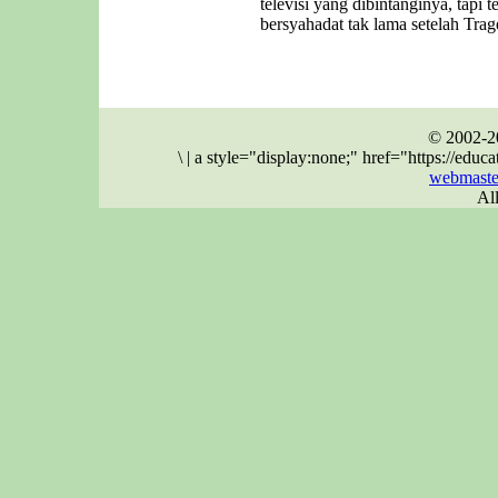
televisi yang dibintanginya, tapi 
bersyahadat tak lama setelah Trag
© 2002-2
\
|
a style="display:none;" href="https://ed
webmaste
Al