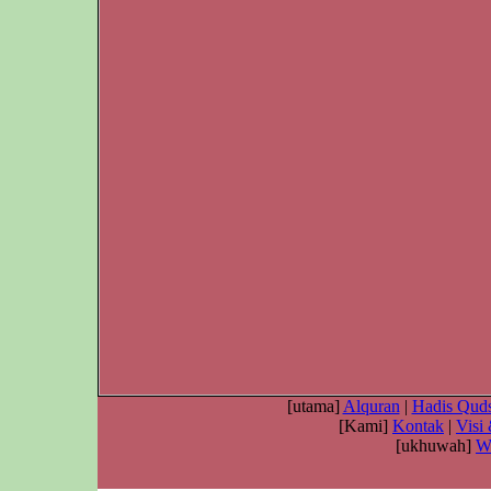
[utama]
Alquran
|
Hadis Quds
[Kami]
Kontak
|
Visi
[ukhuwah]
W