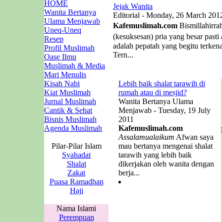
HOME
Jejak Wanita
Wanita Bertanya
Editorial - Monday, 26 March 201
Ulama Menjawab
Kafemuslimah.com
Bismillahirra
Uneq-Uneq
(kesuksesan) pria yang besar past
Resep
adalah pepatah yang begitu terken
Profil Muslimah
Tern...
Oase Ilmu
Muslimah & Media
Mari Menulis
Kisah Nabi
Lebih baik shalat tarawih di
Kiat Muslimah
rumah atau di mesjid?
Jurnal Muslimah
Wanita Bertanya Ulama
Cantik & Sehat
Menjawab - Tuesday, 19 July
Bisnis Muslimah
2011
Agenda Muslimah
Kafemuslimah.com
Assalamualaikum
Afwan saya
Pilar-Pilar Islam
mau bertanya mengenai shalat
Syahadat
tarawih yang lebih baik
Shalat
dikerjakan oleh wanita dengan
Zakat
berja...
Puasa Ramadhan
Haji
Nama Islami
Perempuan