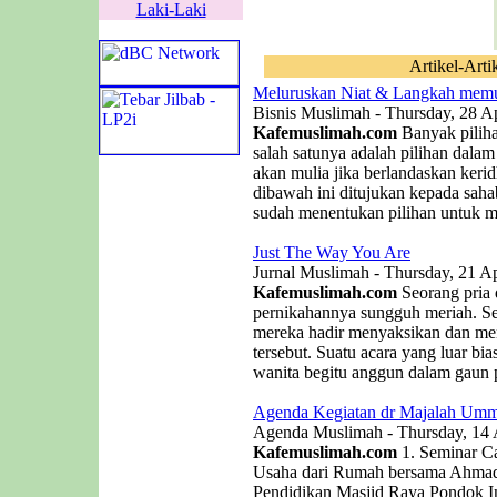
Laki-Laki
Artikel-Arti
Meluruskan Niat & Langkah memu
Bisnis Muslimah - Thursday, 28 Ap
Kafemuslimah.com
Banyak piliha
salah satunya adalah pilihan dala
akan mulia jika berlandaskan kerid
dibawah ini ditujukan kepada saha
sudah menentukan pilihan untuk me
Just The Way You Are
Jurnal Muslimah - Thursday, 21 Ap
Kafemuslimah.com
Seorang pria
pernikahannya sungguh meriah. 
mereka hadir menyaksikan dan men
tersebut. Suatu acara yang luar b
wanita begitu anggun dalam gaun p
Agenda Kegiatan dr Majalah Umm
Agenda Muslimah - Thursday, 14 
Kafemuslimah.com
1. Seminar C
Usaha dari Rumah bersama Ahmad 
Pendidikan Masjid Raya Pondok In