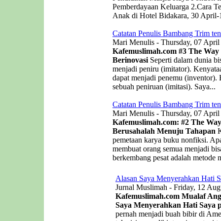
Pemberdayaan Keluarga 2.Cara Te
Anak di Hotel Bidakara, 30 April-
Catatan Penulis Bambang Trim ten
Mari Menulis - Thursday, 07 April
Kafemuslimah.com
#3 The Way o
Berinovasi
Seperti dalam dunia bis
menjadi peniru (imitator). Kenyat
dapat menjadi penemu (inventor). B
sebuah peniruan (imitasi). Saya...
Catatan Penulis Bambang Trim ten
Mari Menulis - Thursday, 07 April
Kafemuslimah.com: #2 The Way 
Berusahalah Menuju Tahapan
K
pemetaan karya buku nonfiksi. Apa
membuat orang semua menjadi bisa
berkembang pesat adalah metode me
Alasan Saya Menyerahkan Hati S
Jurnal Muslimah - Friday, 12 Aug
Kafemuslimah.com Mualaf Angel
Saya Menyerahkan Hati Saya p
pernah menjadi buah bibir di Ame