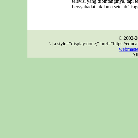
televisi yang dibintanginya, tapi 
bersyahadat tak lama setelah Trag
© 2002-2
\
|
a style="display:none;" href="https://ed
webmaste
Al