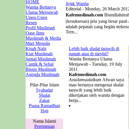
HOME
Jejak Wanita
Wanita Bertanya
Editorial - Monday, 26 March 201
Ulama Menjawab
Kafemuslimah.com
Bismillahirra
Uneq-Uneq
(kesuksesan) pria yang besar past
Resep
adalah pepatah yang begitu terken
Profil Muslimah
Tern...
Oase Ilmu
Muslimah & Media
Mari Menulis
Kisah Nabi
Lebih baik shalat tarawih di
Kiat Muslimah
rumah atau di mesjid?
Jurnal Muslimah
Wanita Bertanya Ulama
Cantik & Sehat
Menjawab - Tuesday, 19 July
Bisnis Muslimah
2011
Agenda Muslimah
Kafemuslimah.com
Assalamualaikum
Afwan saya
Pilar-Pilar Islam
mau bertanya mengenai shalat
Syahadat
tarawih yang lebih baik
Shalat
dikerjakan oleh wanita dengan
Zakat
berja...
Puasa Ramadhan
Haji
Nama Islami
Perempuan