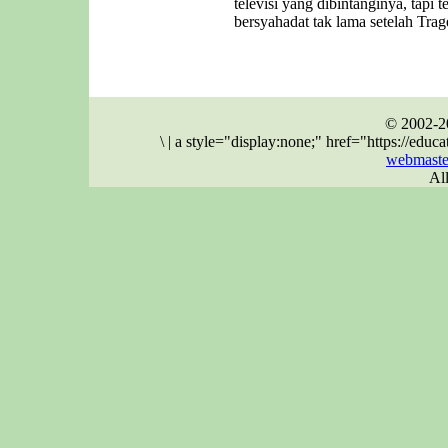
televisi yang dibintanginya, tapi 
bersyahadat tak lama setelah Trag
© 2002-2
\
|
a style="display:none;" href="https://ed
webmaste
Al