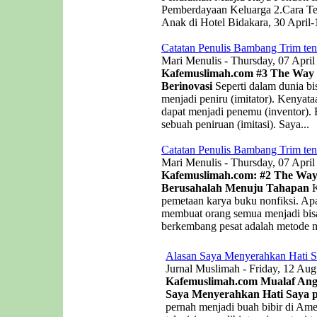
Pemberdayaan Keluarga 2.Cara Te
Anak di Hotel Bidakara, 30 April-
Catatan Penulis Bambang Trim ten
Mari Menulis - Thursday, 07 April
Kafemuslimah.com
#3 The Way o
Berinovasi
Seperti dalam dunia bis
menjadi peniru (imitator). Kenyat
dapat menjadi penemu (inventor). B
sebuah peniruan (imitasi). Saya...
Catatan Penulis Bambang Trim ten
Mari Menulis - Thursday, 07 April
Kafemuslimah.com: #2 The Way 
Berusahalah Menuju Tahapan
K
pemetaan karya buku nonfiksi. Apa
membuat orang semua menjadi bisa
berkembang pesat adalah metode me
Alasan Saya Menyerahkan Hati S
Jurnal Muslimah - Friday, 12 Aug
Kafemuslimah.com Mualaf Angel
Saya Menyerahkan Hati Saya p
pernah menjadi buah bibir di Ame