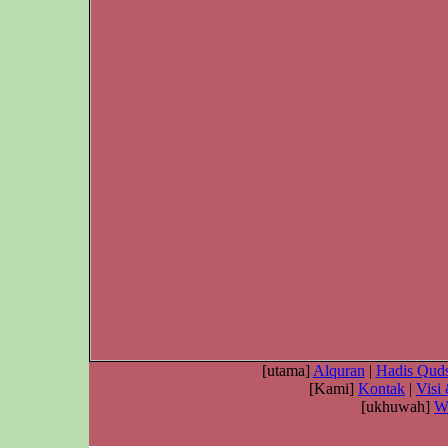
[utama]
Alquran
|
Hadis Quds
[Kami]
Kontak
|
Visi
[ukhuwah]
W