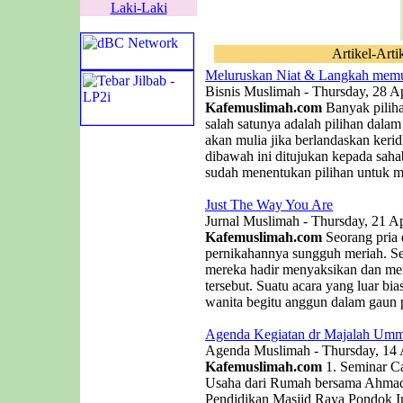
Laki-Laki
Artikel-Arti
Meluruskan Niat & Langkah memu
Bisnis Muslimah - Thursday, 28 Ap
Kafemuslimah.com
Banyak piliha
salah satunya adalah pilihan dala
akan mulia jika berlandaskan kerid
dibawah ini ditujukan kepada saha
sudah menentukan pilihan untuk me
Just The Way You Are
Jurnal Muslimah - Thursday, 21 Ap
Kafemuslimah.com
Seorang pria
pernikahannya sungguh meriah. 
mereka hadir menyaksikan dan men
tersebut. Suatu acara yang luar b
wanita begitu anggun dalam gaun p
Agenda Kegiatan dr Majalah Umm
Agenda Muslimah - Thursday, 14 
Kafemuslimah.com
1. Seminar C
Usaha dari Rumah bersama Ahmad 
Pendidikan Masjid Raya Pondok In