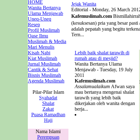
HOME
Jejak Wanita
Wanita Bertanya
Editorial - Monday, 26 March 201
Ulama Menjawab
Kafemuslimah.com
Bismillahirra
Uneq-Uneq
(kesuksesan) pria yang besar past
Resep
adalah pepatah yang begitu terken
Profil Muslimah
Tern...
Oase Ilmu
Muslimah & Media
Mari Menulis
Kisah Nabi
Lebih baik shalat tarawih di
Kiat Muslimah
rumah atau di mesjid?
Jurnal Muslimah
Wanita Bertanya Ulama
Cantik & Sehat
Menjawab - Tuesday, 19 July
Bisnis Muslimah
2011
Agenda Muslimah
Kafemuslimah.com
Assalamualaikum
Afwan saya
Pilar-Pilar Islam
mau bertanya mengenai shalat
Syahadat
tarawih yang lebih baik
Shalat
dikerjakan oleh wanita dengan
Zakat
berja...
Puasa Ramadhan
Haji
Nama Islami
Perempuan