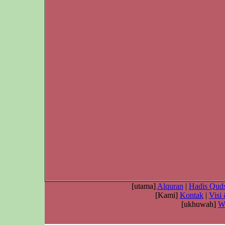
[utama]
Alquran
|
Hadis Quds
[Kami]
Kontak
|
Visi
[ukhuwah]
W