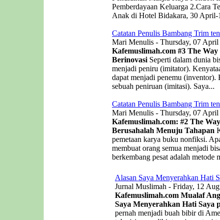
Pemberdayaan Keluarga 2.Cara Te
Anak di Hotel Bidakara, 30 April-
Catatan Penulis Bambang Trim ten
Mari Menulis - Thursday, 07 April
Kafemuslimah.com
#3 The Way o
Berinovasi
Seperti dalam dunia bis
menjadi peniru (imitator). Kenyat
dapat menjadi penemu (inventor). B
sebuah peniruan (imitasi). Saya...
Catatan Penulis Bambang Trim ten
Mari Menulis - Thursday, 07 April
Kafemuslimah.com: #2 The Way 
Berusahalah Menuju Tahapan
K
pemetaan karya buku nonfiksi. Apa
membuat orang semua menjadi bisa
berkembang pesat adalah metode me
Alasan Saya Menyerahkan Hati S
Jurnal Muslimah - Friday, 12 Aug
Kafemuslimah.com Mualaf Angel
Saya Menyerahkan Hati Saya p
pernah menjadi buah bibir di Ame