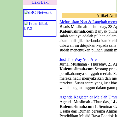
Laki-Laki
Artikel-Arti
Meluruskan Niat & Langkah memu
Bisnis Muslimah - Thursday, 28 Ap
Kafemuslimah.com
Banyak piliha
salah satunya adalah pilihan dala
akan mulia jika berlandaskan kerid
dibawah ini ditujukan kepada saha
sudah menentukan pilihan untuk me
Just The Way You Are
Jurnal Muslimah - Thursday, 21 Ap
Kafemuslimah.com
Seorang pria
pernikahannya sungguh meriah. 
mereka hadir menyaksikan dan men
tersebut. Suatu acara yang luar b
wanita begitu anggun dalam gaun p
Agenda Kegiatan dr Majalah Umm
Agenda Muslimah - Thursday, 14 
Kafemuslimah.com
1. Seminar C
Usaha dari Rumah bersama Ahmad 
Pendidikan Masjid Raya Pondok In