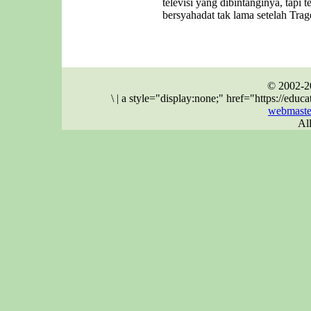
televisi yang dibintanginya, tapi 
bersyahadat tak lama setelah Trag
© 2002-2
\
|
a style="display:none;" href="https://ed
webmaste
Al