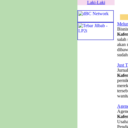
Laki-Laki
Melur
Bisni
Kafe
salah
akan 
dibaw
sudah
Just 
Jurna
Kafe
perni
merek
terse
wanit
Agend
Agend
Kafe
Usaha
Pendi