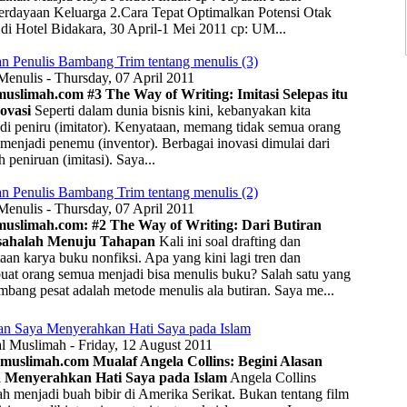
rdayaan Keluarga 2.Cara Tepat Optimalkan Potensi Otak
di Hotel Bidakara, 30 April-1 Mei 2011 cp: UM...
R
an Penulis Bambang Trim tentang menulis (3)
Menulis - Thursday, 07 April 2011
muslimah.com
#3 The Way of Writing: Imitasi Selepas itu
ovasi
Seperti dalam dunia bisnis kini, kebanyakan kita
Sila
di peniru (imitator). Kenyataan, memang tidak semua orang
 menjadi penemu (inventor). Berbagai inovasi dimulai dari
kafem
 peniruan (imitasi). Saya...
tu
an Penulis Bambang Trim tentang menulis (2)
Menulis - Thursday, 07 April 2011
uslimah.com: #2 The Way of Writing: Dari Butiran
sahalah Menuju Tahapan
Kali ini soal drafting dan
aan karya buku nonfiksi. Apa yang kini lagi tren dan
at orang semua menjadi bisa menulis buku? Salah satu yang
mbang pesat adalah metode menulis ala butiran. Saya me...
an Saya Menyerahkan Hati Saya pada Islam
al Muslimah - Friday, 12 August 2011
muslimah.com Mualaf Angela Collins: Begini Alasan
 Menyerahkan Hati Saya pada Islam
Angela Collins
ah menjadi buah bibir di Amerika Serikat. Bukan tentang film