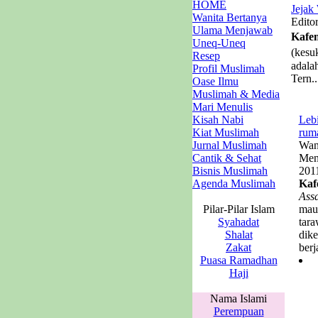
HOME
Jejak
Wanita Bertanya
Edito
Ulama Menjawab
Kafe
Uneq-Uneq
(kesu
Resep
adala
Profil Muslimah
Tern..
Oase Ilmu
Muslimah & Media
Mari Menulis
Kisah Nabi
Lebi
Kiat Muslimah
ruma
Jurnal Muslimah
Wan
Cantik & Sehat
Men
Bisnis Muslimah
201
Agenda Muslimah
Kaf
Ass
Pilar-Pilar Islam
mau 
Syahadat
tara
Shalat
dike
Zakat
berja
Puasa Ramadhan
Haji
Nama Islami
Perempuan