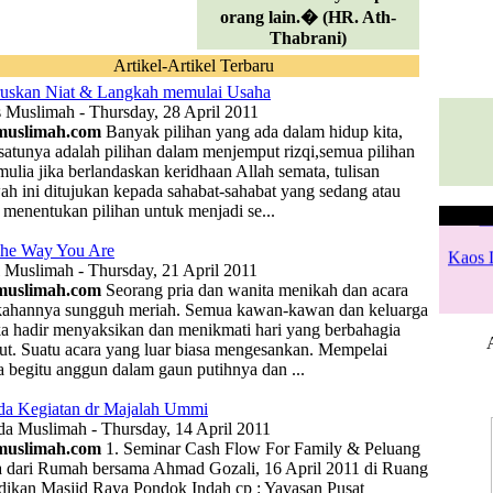
orang lain.� (HR. Ath-
Thabrani)
Artikel-Artikel Terbaru
uskan Niat & Langkah memulai Usaha
s Muslimah - Thursday, 28 April 2011
muslimah.com
Banyak pilihan yang ada dalam hidup kita,
 satunya adalah pilihan dalam menjemput rizqi,semua pilihan
mulia jika berlandaskan keridhaan Allah semata, tulisan
ah ini ditujukan kepada sahabat-sahabat yang sedang atau
 menentukan pilihan untuk menjadi se...
B
Na
The Way You Are
Kaos 
Silah
l Muslimah - Thursday, 21 April 2011
muslimah.com
Seorang pria dan wanita menikah dan acara
kafem
kahannya sungguh meriah. Semua kawan-kawan dan keluarga
tu
a hadir menyaksikan dan menikmati hari yang berbahagia
P
but. Suatu acara yang luar biasa mengesankan. Mempelai
a begitu anggun dalam gaun putihnya dan ...
a Kegiatan dr Majalah Ummi
a Muslimah - Thursday, 14 April 2011
muslimah.com
1. Seminar Cash Flow For Family & Peluang
 dari Rumah bersama Ahmad Gozali, 16 April 2011 di Ruang
dikan Masjid Raya Pondok Indah cp : Yayasan Pusat