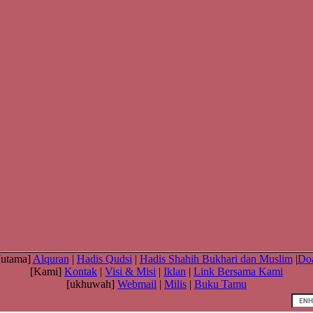
[utama]
Alquran
|
Hadis Qudsi
|
Hadis Shahih Bukhari dan Muslim
|
Do
[Kami]
Kontak
|
Visi & Misi
|
Iklan
|
Link Bersama Kami
[ukhuwah]
Webmail
|
Milis
|
Buku Tamu