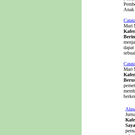
Pembe
Anak 
Catat
Mari 
Kafe
Berin
menja
dapat
sebuah
Catat
Mari 
Kafem
Beru
pemet
membu
berke
Alas
Jurn
Kafe
Saya
pern