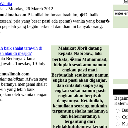
Jo
 Wanita
rial - Monday, 26 March 2012
muslimah.com
Bismillahirrahmaaniraahiim, �Di balik
ksesan) pria yang besar pasti ada (peran) wanita yang besar�
h pepatah yang begitu terkenal dan diamini banyak orang.
.
h baik shalat tarawih di
Malaikat Jibril datang
h atau di mesjid?
kepada Nabi Saw, lalu
ita Bertanya Ulama
berkata, �Hai Muhammad,
jawab - Tuesday, 19 July
hiduplah sesukamu namun
1
engkau pasti mati.
emuslimah.com
Berbuatlah sesukamu namun
alamualaikum
Afwan saya
engkau pasti akan diganjar,
bertanya mengenai shalat
dan cintailah siapa yang
wih yang lebih baik
engkau sukai namun pasti
rjakan oleh wanita dengan
engkau akan berpisah
Bagaim
...
dengannya. Ketahuilah,
Kafemu
kemuliaan seorang mukmin
Ba
tergantung shalat malamnya
dan kehormatannya
Cu
tergantung dari
Ku
ketidakbutuhannya kepada