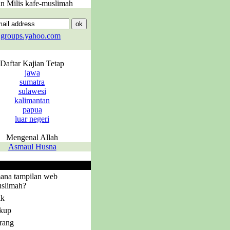
in Milis kafe-muslimah
groups.yahoo.com
Daftar Kajian Tetap
jawa
sumatra
sulawesi
kalimantan
papua
luar negeri
Mengenal Allah
Asmaul Husna
Polling
ana tampilan web
slimah?
ik
kup
rang