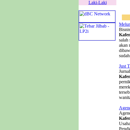
Laki-Laki
Melur
Bisni
Kafe
salah
akan 
dibaw
sudah
Just 
Jurna
Kafe
perni
merek
terse
wanit
Agend
Agend
Kafe
Usaha
Pendi