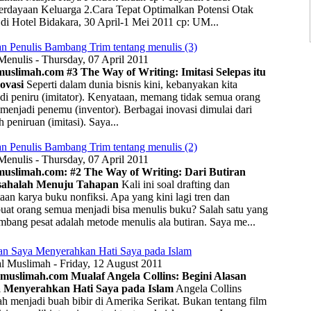
rdayaan Keluarga 2.Cara Tepat Optimalkan Potensi Otak
di Hotel Bidakara, 30 April-1 Mei 2011 cp: UM...
R
an Penulis Bambang Trim tentang menulis (3)
Menulis - Thursday, 07 April 2011
muslimah.com
#3 The Way of Writing: Imitasi Selepas itu
ovasi
Seperti dalam dunia bisnis kini, kebanyakan kita
di peniru (imitator). Kenyataan, memang tidak semua orang
Sila
 menjadi penemu (inventor). Berbagai inovasi dimulai dari
 peniruan (imitasi). Saya...
kafem
tu
an Penulis Bambang Trim tentang menulis (2)
Menulis - Thursday, 07 April 2011
uslimah.com: #2 The Way of Writing: Dari Butiran
sahalah Menuju Tahapan
Kali ini soal drafting dan
aan karya buku nonfiksi. Apa yang kini lagi tren dan
at orang semua menjadi bisa menulis buku? Salah satu yang
mbang pesat adalah metode menulis ala butiran. Saya me...
an Saya Menyerahkan Hati Saya pada Islam
al Muslimah - Friday, 12 August 2011
muslimah.com Mualaf Angela Collins: Begini Alasan
 Menyerahkan Hati Saya pada Islam
Angela Collins
ah menjadi buah bibir di Amerika Serikat. Bukan tentang film