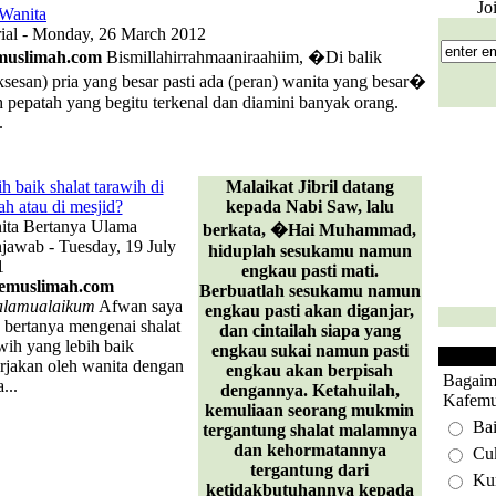
Jo
 Wanita
rial - Monday, 26 March 2012
muslimah.com
Bismillahirrahmaaniraahiim, �Di balik
ksesan) pria yang besar pasti ada (peran) wanita yang besar�
h pepatah yang begitu terkenal dan diamini banyak orang.
.
h baik shalat tarawih di
Malaikat Jibril datang
h atau di mesjid?
kepada Nabi Saw, lalu
ita Bertanya Ulama
berkata, �Hai Muhammad,
jawab - Tuesday, 19 July
hiduplah sesukamu namun
1
engkau pasti mati.
emuslimah.com
Berbuatlah sesukamu namun
alamualaikum
Afwan saya
engkau pasti akan diganjar,
bertanya mengenai shalat
dan cintailah siapa yang
wih yang lebih baik
engkau sukai namun pasti
rjakan oleh wanita dengan
engkau akan berpisah
Bagaim
...
dengannya. Ketahuilah,
Kafemu
kemuliaan seorang mukmin
Ba
tergantung shalat malamnya
dan kehormatannya
Cu
tergantung dari
Ku
ketidakbutuhannya kepada