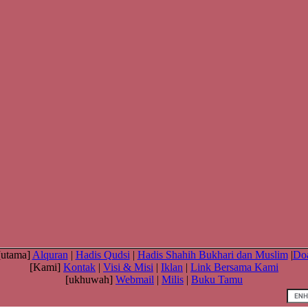
[utama]
Alquran
|
Hadis Qudsi
|
Hadis Shahih Bukhari dan Muslim
|
Do
[Kami]
Kontak
|
Visi & Misi
|
Iklan
|
Link Bersama Kami
[ukhuwah]
Webmail
|
Milis
|
Buku Tamu