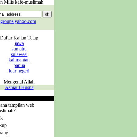
in Milis kafe-muslimah
groups.yahoo.com
Daftar Kajian Tetap
jawa
sumatra
sulawesi
kalimantan
papua
luar negeri
Mengenal Allah
Asmaul Husna
Polling
ana tampilan web
slimah?
ik
kup
rang