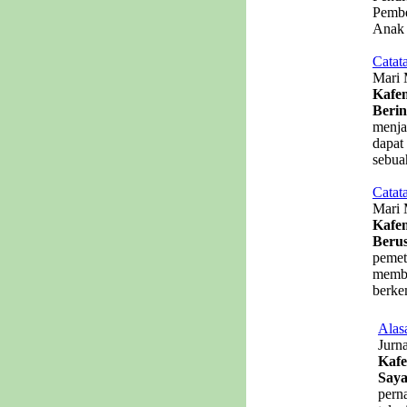
Pembe
Anak 
Catat
Mari 
Kafe
Berin
menja
dapat
sebuah
Catat
Mari 
Kafem
Beru
pemet
membu
berke
Alas
Jurn
Kafe
Saya
pern