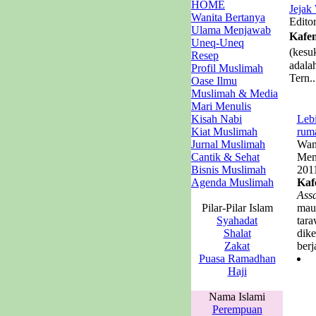
HOME
Jejak
Wanita Bertanya
Edito
Ulama Menjawab
Kafe
Uneq-Uneq
(kesu
Resep
adala
Profil Muslimah
Tern..
Oase Ilmu
Muslimah & Media
Mari Menulis
Kisah Nabi
Lebi
Kiat Muslimah
ruma
Jurnal Muslimah
Wan
Cantik & Sehat
Men
Bisnis Muslimah
201
Agenda Muslimah
Kaf
Ass
Pilar-Pilar Islam
mau 
Syahadat
tara
Shalat
dike
Zakat
berja
Puasa Ramadhan
Haji
Nama Islami
Perempuan