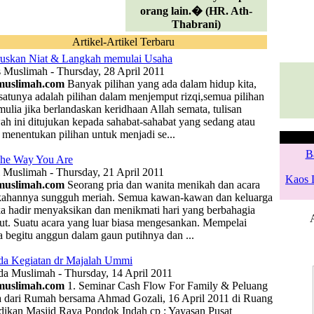
orang lain.� (HR. Ath-
Thabrani)
Artikel-Artikel Terbaru
uskan Niat & Langkah memulai Usaha
s Muslimah - Thursday, 28 April 2011
muslimah.com
Banyak pilihan yang ada dalam hidup kita,
 satunya adalah pilihan dalam menjemput rizqi,semua pilihan
mulia jika berlandaskan keridhaan Allah semata, tulisan
ah ini ditujukan kepada sahabat-sahabat yang sedang atau
 menentukan pilihan untuk menjadi se...
B
Na
The Way You Are
l Muslimah - Thursday, 21 April 2011
Kaos 
Silah
muslimah.com
Seorang pria dan wanita menikah dan acara
kahannya sungguh meriah. Semua kawan-kawan dan keluarga
kafem
a hadir menyaksikan dan menikmati hari yang berbahagia
tu
but. Suatu acara yang luar biasa mengesankan. Mempelai
P
a begitu anggun dalam gaun putihnya dan ...
a Kegiatan dr Majalah Ummi
a Muslimah - Thursday, 14 April 2011
muslimah.com
1. Seminar Cash Flow For Family & Peluang
 dari Rumah bersama Ahmad Gozali, 16 April 2011 di Ruang
dikan Masjid Raya Pondok Indah cp : Yayasan Pusat