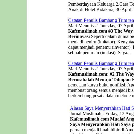
Pemberdayaan Keluarga 2.Cara Te
Anak di Hotel Bidakara, 30 April-
Catatan Penulis Bambang Trim ten
Mari Menulis - Thursday, 07 April
Kafemuslimah.com
#3 The Way o
Berinovasi
Seperti dalam dunia bis
menjadi peniru (imitator). Kenyat
dapat menjadi penemu (inventor). B
sebuah peniruan (imitasi). Saya...
Catatan Penulis Bambang Trim ten
Mari Menulis - Thursday, 07 April
Kafemuslimah.com: #2 The Way 
Berusahalah Menuju Tahapan
K
pemetaan karya buku nonfiksi. Apa
membuat orang semua menjadi bisa
berkembang pesat adalah metode me
Alasan Saya Menyerahkan Hati S
Jurnal Muslimah - Friday, 12 Aug
Kafemuslimah.com Mualaf Angel
Saya Menyerahkan Hati Saya p
pernah menjadi buah bibir di Ame