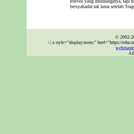
televisi yang dibintanginya, tapi 
bersyahadat tak lama setelah Trag
© 2002-2
\
|
a style="display:none;" href="https://ed
webmaste
Al