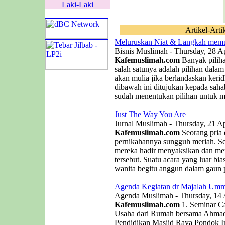
Laki-Laki
Artikel-Arti
Meluruskan Niat & Langkah memu
Bisnis Muslimah - Thursday, 28 Ap
Kafemuslimah.com
Banyak piliha
salah satunya adalah pilihan dala
akan mulia jika berlandaskan kerid
dibawah ini ditujukan kepada saha
sudah menentukan pilihan untuk me
Just The Way You Are
Jurnal Muslimah - Thursday, 21 Ap
Kafemuslimah.com
Seorang pria
pernikahannya sungguh meriah. 
mereka hadir menyaksikan dan men
tersebut. Suatu acara yang luar b
wanita begitu anggun dalam gaun p
Agenda Kegiatan dr Majalah Umm
Agenda Muslimah - Thursday, 14 
Kafemuslimah.com
1. Seminar C
Usaha dari Rumah bersama Ahmad 
Pendidikan Masjid Raya Pondok In