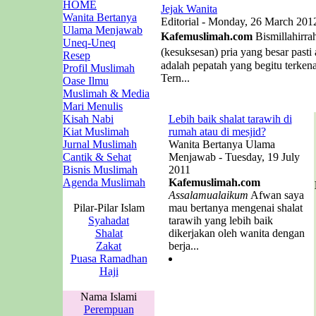
HOME
Jejak Wanita
Wanita Bertanya
Editorial - Monday, 26 March 201
Ulama Menjawab
Kafemuslimah.com
Bismillahirra
Uneq-Uneq
(kesuksesan) pria yang besar past
Resep
adalah pepatah yang begitu terken
Profil Muslimah
Tern...
Oase Ilmu
Muslimah & Media
Mari Menulis
Kisah Nabi
Lebih baik shalat tarawih di
Kiat Muslimah
rumah atau di mesjid?
Jurnal Muslimah
Wanita Bertanya Ulama
Cantik & Sehat
Menjawab - Tuesday, 19 July
Bisnis Muslimah
2011
Agenda Muslimah
Kafemuslimah.com
Assalamualaikum
Afwan saya
Pilar-Pilar Islam
mau bertanya mengenai shalat
Syahadat
tarawih yang lebih baik
Shalat
dikerjakan oleh wanita dengan
Zakat
berja...
Puasa Ramadhan
Haji
Nama Islami
Perempuan