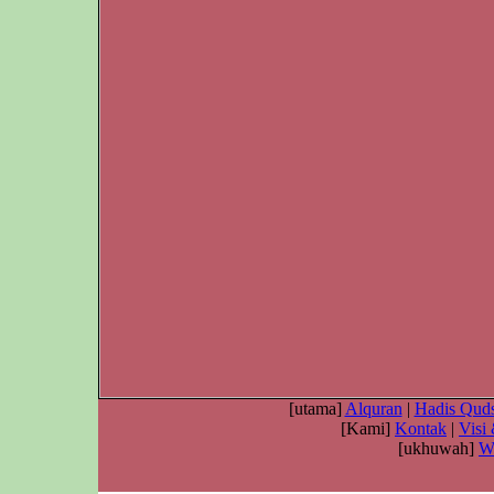
[utama]
Alquran
|
Hadis Quds
[Kami]
Kontak
|
Visi
[ukhuwah]
W