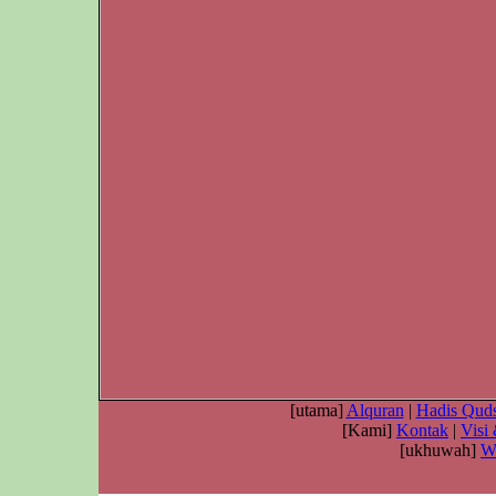
[utama]
Alquran
|
Hadis Quds
[Kami]
Kontak
|
Visi
[ukhuwah]
W