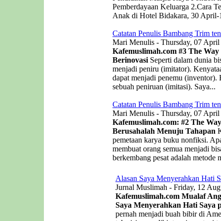
Pemberdayaan Keluarga 2.Cara Te
Anak di Hotel Bidakara, 30 April-
Catatan Penulis Bambang Trim ten
Mari Menulis - Thursday, 07 April
Kafemuslimah.com
#3 The Way o
Berinovasi
Seperti dalam dunia bis
menjadi peniru (imitator). Kenyat
dapat menjadi penemu (inventor). B
sebuah peniruan (imitasi). Saya...
Catatan Penulis Bambang Trim ten
Mari Menulis - Thursday, 07 April
Kafemuslimah.com: #2 The Way 
Berusahalah Menuju Tahapan
K
pemetaan karya buku nonfiksi. Apa
membuat orang semua menjadi bisa
berkembang pesat adalah metode me
Alasan Saya Menyerahkan Hati S
Jurnal Muslimah - Friday, 12 Aug
Kafemuslimah.com Mualaf Angel
Saya Menyerahkan Hati Saya p
pernah menjadi buah bibir di Ame