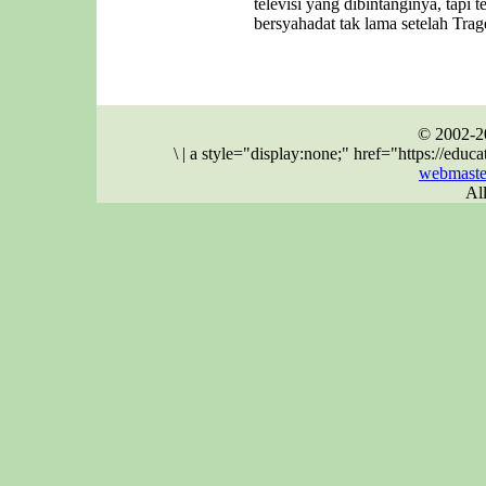
televisi yang dibintanginya, tapi 
bersyahadat tak lama setelah Trag
© 2002-2
\
|
a style="display:none;" href="https://ed
webmaste
Al