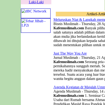
Laki-Laki
Artikel-Arti
Meluruskan Niat & Langkah memu
Bisnis Muslimah - Thursday, 28 Ap
Kafemuslimah.com
Banyak piliha
salah satunya adalah pilihan dala
akan mulia jika berlandaskan kerid
dibawah ini ditujukan kepada saha
sudah menentukan pilihan untuk me
Just The Way You Are
Jurnal Muslimah - Thursday, 21 Ap
Kafemuslimah.com
Seorang pria
pernikahannya sungguh meriah. 
mereka hadir menyaksikan dan men
tersebut. Suatu acara yang luar b
wanita begitu anggun dalam gaun p
Agenda Kegiatan dr Majalah Umm
Agenda Muslimah - Thursday, 14 
Kafemuslimah.com
1. Seminar C
Usaha dari Rumah bersama Ahmad 
Pendidikan Masjid Raya Pondok In