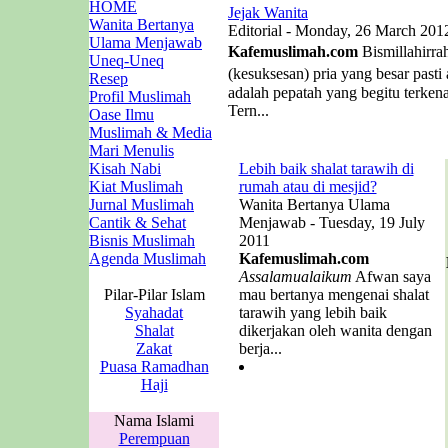
HOME
Jejak Wanita
Wanita Bertanya
Editorial - Monday, 26 March 201
Ulama Menjawab
Kafemuslimah.com
Bismillahirra
Uneq-Uneq
(kesuksesan) pria yang besar past
Resep
adalah pepatah yang begitu terken
Profil Muslimah
Tern...
Oase Ilmu
Muslimah & Media
Mari Menulis
Kisah Nabi
Lebih baik shalat tarawih di
Kiat Muslimah
rumah atau di mesjid?
Jurnal Muslimah
Wanita Bertanya Ulama
Cantik & Sehat
Menjawab - Tuesday, 19 July
Bisnis Muslimah
2011
Agenda Muslimah
Kafemuslimah.com
Assalamualaikum
Afwan saya
Pilar-Pilar Islam
mau bertanya mengenai shalat
Syahadat
tarawih yang lebih baik
Shalat
dikerjakan oleh wanita dengan
Zakat
berja...
Puasa Ramadhan
Haji
Nama Islami
Perempuan