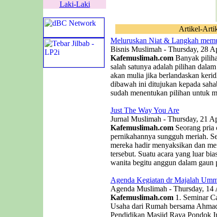
Laki-Laki
Artikel-Arti
Meluruskan Niat & Langkah memu
Bisnis Muslimah - Thursday, 28 Ap
Kafemuslimah.com
Banyak piliha
salah satunya adalah pilihan dala
akan mulia jika berlandaskan kerid
dibawah ini ditujukan kepada saha
sudah menentukan pilihan untuk me
Just The Way You Are
Jurnal Muslimah - Thursday, 21 Ap
Kafemuslimah.com
Seorang pria
pernikahannya sungguh meriah. 
mereka hadir menyaksikan dan men
tersebut. Suatu acara yang luar b
wanita begitu anggun dalam gaun p
Agenda Kegiatan dr Majalah Umm
Agenda Muslimah - Thursday, 14 
Kafemuslimah.com
1. Seminar C
Usaha dari Rumah bersama Ahmad 
Pendidikan Masjid Raya Pondok In