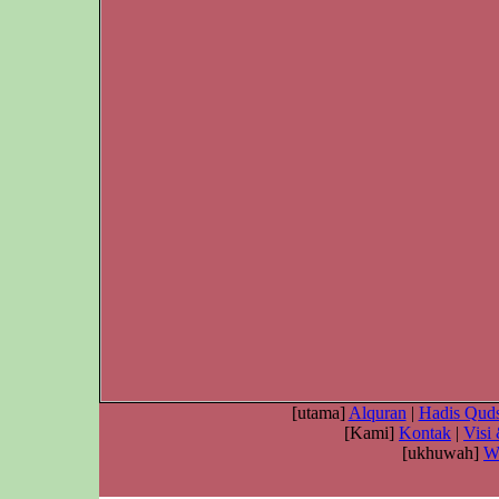
[utama]
Alquran
|
Hadis Quds
[Kami]
Kontak
|
Visi
[ukhuwah]
W