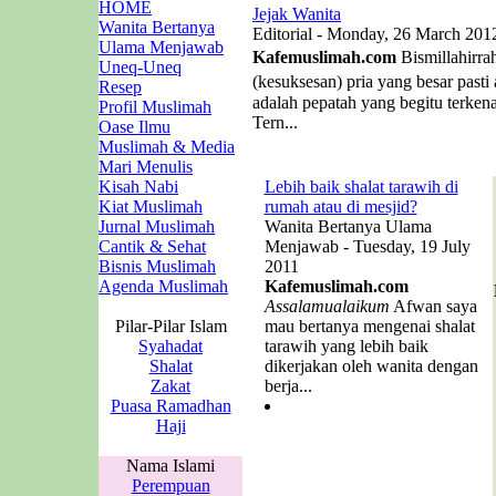
HOME
Jejak Wanita
Wanita Bertanya
Editorial - Monday, 26 March 201
Ulama Menjawab
Kafemuslimah.com
Bismillahirra
Uneq-Uneq
(kesuksesan) pria yang besar past
Resep
adalah pepatah yang begitu terken
Profil Muslimah
Tern...
Oase Ilmu
Muslimah & Media
Mari Menulis
Kisah Nabi
Lebih baik shalat tarawih di
Kiat Muslimah
rumah atau di mesjid?
Jurnal Muslimah
Wanita Bertanya Ulama
Cantik & Sehat
Menjawab - Tuesday, 19 July
Bisnis Muslimah
2011
Agenda Muslimah
Kafemuslimah.com
Assalamualaikum
Afwan saya
Pilar-Pilar Islam
mau bertanya mengenai shalat
Syahadat
tarawih yang lebih baik
Shalat
dikerjakan oleh wanita dengan
Zakat
berja...
Puasa Ramadhan
Haji
Nama Islami
Perempuan