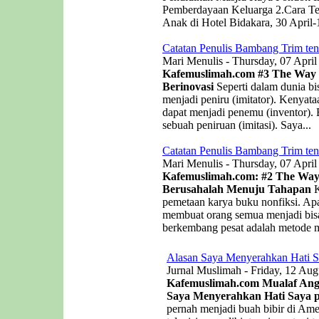
Pemberdayaan Keluarga 2.Cara Te
Anak di Hotel Bidakara, 30 April-
Catatan Penulis Bambang Trim ten
Mari Menulis - Thursday, 07 April
Kafemuslimah.com
#3 The Way o
Berinovasi
Seperti dalam dunia bis
menjadi peniru (imitator). Kenyat
dapat menjadi penemu (inventor). B
sebuah peniruan (imitasi). Saya...
Catatan Penulis Bambang Trim ten
Mari Menulis - Thursday, 07 April
Kafemuslimah.com: #2 The Way 
Berusahalah Menuju Tahapan
K
pemetaan karya buku nonfiksi. Apa
membuat orang semua menjadi bisa
berkembang pesat adalah metode me
Alasan Saya Menyerahkan Hati S
Jurnal Muslimah - Friday, 12 Aug
Kafemuslimah.com Mualaf Angel
Saya Menyerahkan Hati Saya p
pernah menjadi buah bibir di Ame