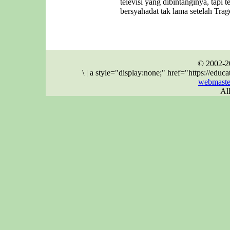
televisi yang dibintanginya, tapi 
bersyahadat tak lama setelah Trag
© 2002-2
\
|
a style="display:none;" href="https://ed
webmaste
Al