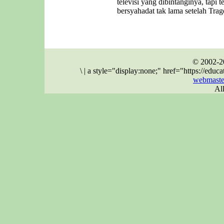
televisi yang dibintanginya, tapi 
bersyahadat tak lama setelah Trag
© 2002-2
\
|
a style="display:none;" href="https://ed
webmaste
Al