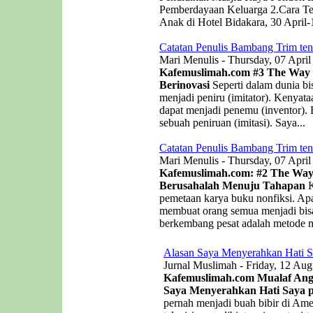
Pemberdayaan Keluarga 2.Cara Te
Anak di Hotel Bidakara, 30 April-
Catatan Penulis Bambang Trim ten
Mari Menulis - Thursday, 07 April
Kafemuslimah.com
#3 The Way o
Berinovasi
Seperti dalam dunia bis
menjadi peniru (imitator). Kenyat
dapat menjadi penemu (inventor). B
sebuah peniruan (imitasi). Saya...
Catatan Penulis Bambang Trim ten
Mari Menulis - Thursday, 07 April
Kafemuslimah.com: #2 The Way 
Berusahalah Menuju Tahapan
K
pemetaan karya buku nonfiksi. Apa
membuat orang semua menjadi bisa
berkembang pesat adalah metode me
Alasan Saya Menyerahkan Hati S
Jurnal Muslimah - Friday, 12 Aug
Kafemuslimah.com Mualaf Angel
Saya Menyerahkan Hati Saya p
pernah menjadi buah bibir di Ame