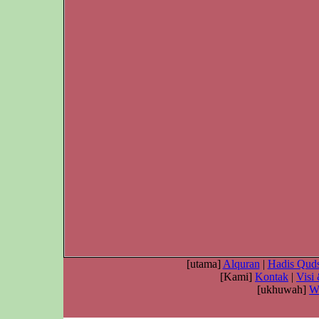
[utama]
Alquran
|
Hadis Quds
[Kami]
Kontak
|
Visi
[ukhuwah]
W