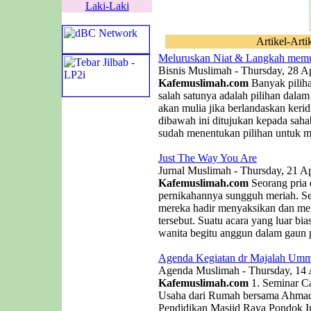
Laki-Laki
Artikel-Arti
Meluruskan Niat & Langkah memu
Bisnis Muslimah - Thursday, 28 Ap
Kafemuslimah.com
Banyak piliha
salah satunya adalah pilihan dala
akan mulia jika berlandaskan kerid
dibawah ini ditujukan kepada saha
sudah menentukan pilihan untuk me
Just The Way You Are
Jurnal Muslimah - Thursday, 21 Ap
Kafemuslimah.com
Seorang pria
pernikahannya sungguh meriah. 
mereka hadir menyaksikan dan men
tersebut. Suatu acara yang luar b
wanita begitu anggun dalam gaun p
Agenda Kegiatan dr Majalah Umm
Agenda Muslimah - Thursday, 14 
Kafemuslimah.com
1. Seminar C
Usaha dari Rumah bersama Ahmad 
Pendidikan Masjid Raya Pondok In