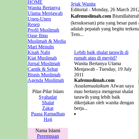
HOME
Jejak Wanita
Wanita Bertanya
Editorial - Monday, 26 March 201
Ulama Menjawab
Kafemuslimah.com
Bismillahirra
Uneq-Uneq
(kesuksesan) pria yang besar past
Resep
adalah pepatah yang begitu terken
Profil Muslimah
Tern...
Oase Ilmu
Muslimah & Media
Mari Menulis
Kisah Nabi
Lebih baik shalat tarawih di
Kiat Muslimah
rumah atau di mesjid?
Jurnal Muslimah
Wanita Bertanya Ulama
Cantik & Sehat
Menjawab - Tuesday, 19 July
Bisnis Muslimah
2011
Agenda Muslimah
Kafemuslimah.com
Assalamualaikum
Afwan saya
Pilar-Pilar Islam
mau bertanya mengenai shalat
Syahadat
tarawih yang lebih baik
Shalat
dikerjakan oleh wanita dengan
Zakat
berja...
Puasa Ramadhan
Haji
Nama Islami
Perempuan