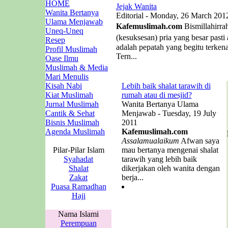
HOME
Jejak Wanita
Wanita Bertanya
Editorial - Monday, 26 March 201
Ulama Menjawab
Kafemuslimah.com
Bismillahirra
Uneq-Uneq
(kesuksesan) pria yang besar past
Resep
adalah pepatah yang begitu terken
Profil Muslimah
Tern...
Oase Ilmu
Muslimah & Media
Mari Menulis
Kisah Nabi
Lebih baik shalat tarawih di
Kiat Muslimah
rumah atau di mesjid?
Jurnal Muslimah
Wanita Bertanya Ulama
Cantik & Sehat
Menjawab - Tuesday, 19 July
Bisnis Muslimah
2011
Agenda Muslimah
Kafemuslimah.com
Assalamualaikum
Afwan saya
Pilar-Pilar Islam
mau bertanya mengenai shalat
Syahadat
tarawih yang lebih baik
Shalat
dikerjakan oleh wanita dengan
Zakat
berja...
Puasa Ramadhan
Haji
Nama Islami
Perempuan