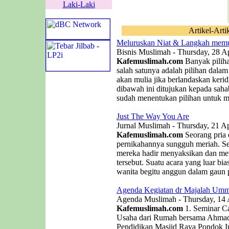
Laki-Laki
Artikel-Arti
Meluruskan Niat & Langkah memu
Bisnis Muslimah - Thursday, 28 Ap
Kafemuslimah.com
Banyak piliha
salah satunya adalah pilihan dala
akan mulia jika berlandaskan kerid
dibawah ini ditujukan kepada saha
sudah menentukan pilihan untuk me
Just The Way You Are
Jurnal Muslimah - Thursday, 21 Ap
Kafemuslimah.com
Seorang pria
pernikahannya sungguh meriah. 
mereka hadir menyaksikan dan men
tersebut. Suatu acara yang luar b
wanita begitu anggun dalam gaun p
Agenda Kegiatan dr Majalah Umm
Agenda Muslimah - Thursday, 14 
Kafemuslimah.com
1. Seminar C
Usaha dari Rumah bersama Ahmad 
Pendidikan Masjid Raya Pondok In