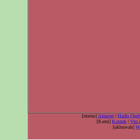
[utama]
Alquran
|
Hadis Quds
[Kami]
Kontak
|
Visi
[ukhuwah]
W