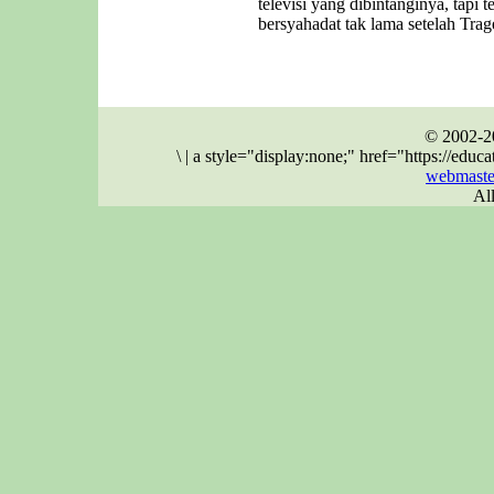
televisi yang dibintanginya, tapi 
bersyahadat tak lama setelah Trag
© 2002-2
\
|
a style="display:none;" href="https://ed
webmaste
Al