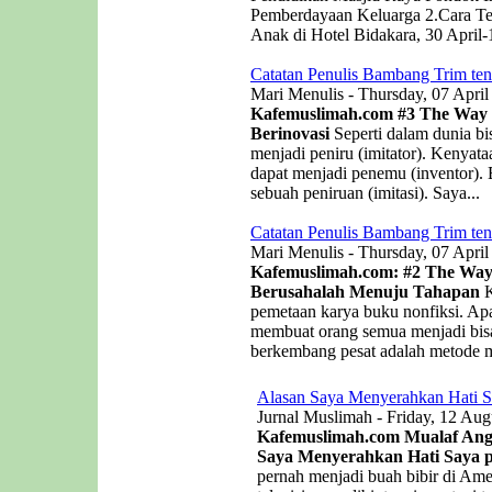
Pemberdayaan Keluarga 2.Cara Te
Anak di Hotel Bidakara, 30 April-
Catatan Penulis Bambang Trim ten
Mari Menulis - Thursday, 07 April
Kafemuslimah.com
#3 The Way o
Berinovasi
Seperti dalam dunia bis
menjadi peniru (imitator). Kenyat
dapat menjadi penemu (inventor). B
sebuah peniruan (imitasi). Saya...
Catatan Penulis Bambang Trim ten
Mari Menulis - Thursday, 07 April
Kafemuslimah.com: #2 The Way 
Berusahalah Menuju Tahapan
K
pemetaan karya buku nonfiksi. Apa
membuat orang semua menjadi bisa
berkembang pesat adalah metode me
Alasan Saya Menyerahkan Hati S
Jurnal Muslimah - Friday, 12 Aug
Kafemuslimah.com Mualaf Angel
Saya Menyerahkan Hati Saya p
pernah menjadi buah bibir di Ame